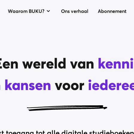
Waarom BUKU?
Ons verhaal
Abonnement
Een wereld van
kenni
 kansen
voor
iedere
 toegang tot alle digitale studieboeken