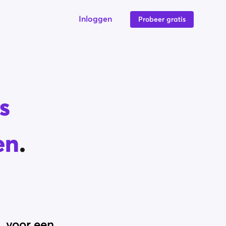
Inloggen
Probeer gratis
s
en
.
, voor een