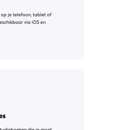
op je telefoon, tablet of
eschikbaar via iOS en
es
tudieboeken die je moet