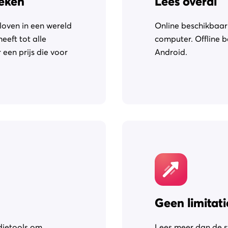
oeken
Lees overal
loven in een wereld
Online beschikbaar 
eeft tot alle
computer. Offline b
een prijs die voor
Android.
Geen limitati
dietools om
Lees meer dan de s